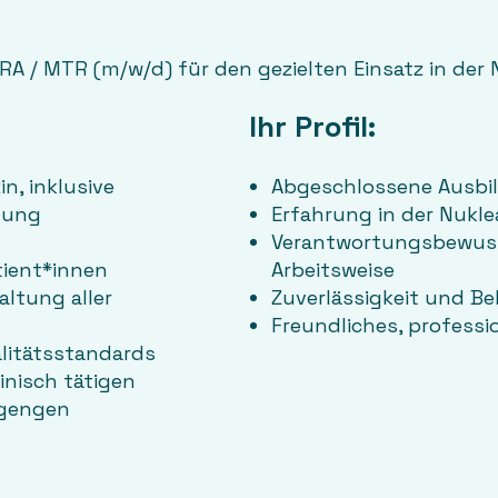
 / MTR (m/w/d) für den gezielten Einsatz in der
Ihr Profil:
n, inklusive
Abgeschlossene Ausbi
tung
Erfahrung in der Nukle
Verantwortungsbewusst
tient*innen
Arbeitsweise
ltung aller
Zuverlässigkeit und Be
Freundliches, professi
litätsstandards
nisch tätigen
ngengen