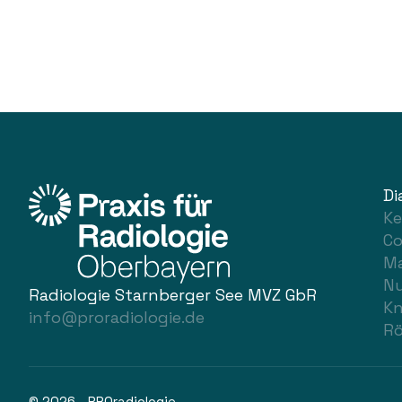
Di
Ke
C
M
Nu
Radiologie Starnberger See MVZ GbR
K
info@proradiologie.de
R
© 2026 - PROradiologie