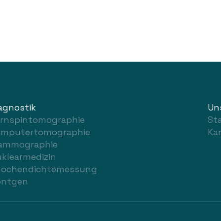
agnostik
Un
rnspintomographie
St
omputertomographie
Kar
ammographie
klearmedizin
nochendichtemessung
öntgen