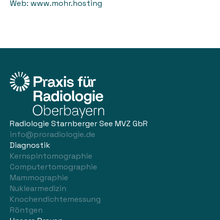
Web: www.mohr.hosting
Radiologie Starnberger See MVZ GbR
info@proradiologie.de
Diagnostik
Kernspintomographie
Computertomographie
Mammographie
Nuklearmedizin
Knochendichtemessung
Röntgen